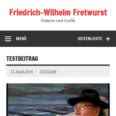
Zum
Inhalt
Friedrich-Wilhelm Fretwurst
springen
Malerei und Grafik
MENÜ
SEITENLEISTE
TESTBEITRAG
17. April 2014
73335568